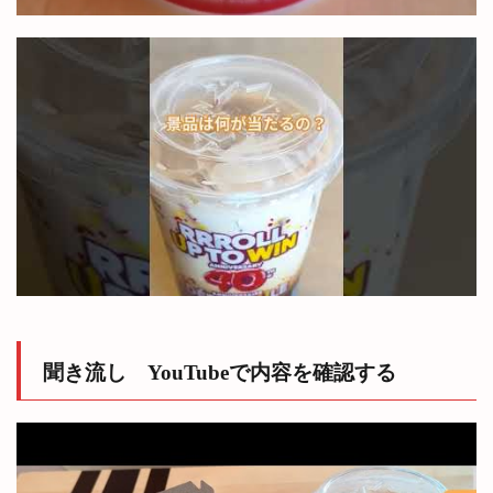
ジナ
ルブ
レン
ドコ
ーヒ
ー
6.2
2位
ホッ
トチ
ョコ
レー
ト
6.3
3位
フレ
ンチ
聞き流し YouTubeで内容を確認する
バニ
ラ
6.4
4位
アイス
キャプ