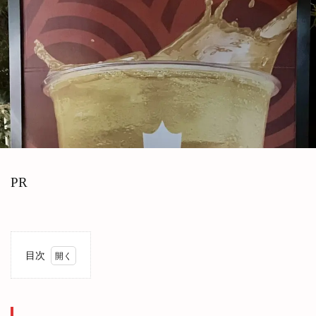
PR
目次
1
Tim
Hortons(テ
ィムホート
ンズ)