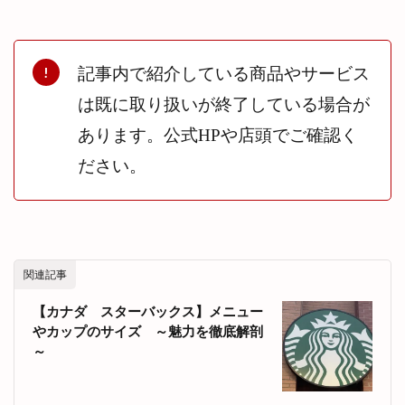
ュー 一部
13
Tim
Hortons（テ
ィムホート
記事内で紹介している商品やサービス
ンズ） ア
プリ
は既に取り扱いが終了している場合が
13.1
あります。公式HPや店頭でご確認く
「ロー
ださい。
ル・ア
ップ・
トゥ・
ウィ
ン」キ
ャンペ
ーン
関連記事
14
自宅
で、Tim
【カナダ スターバックス】メニュー
Hortons（テ
やカップのサイズ ～魅力を徹底解剖
ィムホート
～
ンズ）を楽
しめる商品
15
Tim