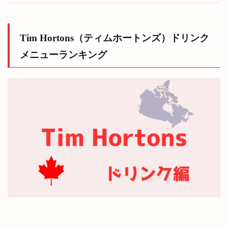
Hortons（テ
ィムホート
ンズ）キャ
ンプ
Tim Hortons（ティムホートンズ）ドリンク
16
メニューランキング
まと
め