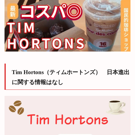
（Iced
Capp）
6.5
その
ほか
のお
すす
め
（時
期に
より
提供
Tim Hortons（ティムホートンズ） 日本進出
され
る商
に関する情報はなし
品が
変わ
る場
合が
あり
ま
す）
6.6
2025