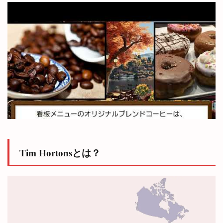
価格
が安
い
8.3
地域
によ
り、
価格
が違
う
8.4
Tim
Hortonsn
のポリシ
ー
Tim Hortonsとは？
8.5
ティ
ムホ
ート
ンズ
の呼
び方