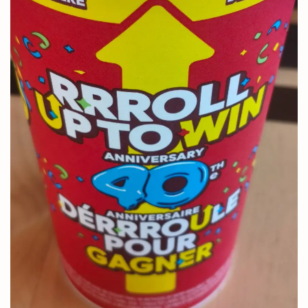
月オ
ープ
ン！
4
YouTube
で概要
を確認
5
Tim
Hortons
とは？
6
Tim
Hortons（テ
ィムホート
ンズ）ドリ
ンク メニ
ューランキ
ング
6.1
1位
オリ