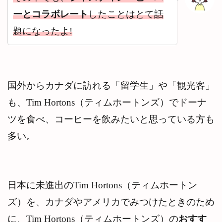
ーとコラボレート
したことはとて話
9.2
タン
題になったよ!
ブラ
ー
9.3
季節
ごと
国外からカナダに訪れる「留学生」や「観光客」
のお
しゃ
も、Tim Hortons（ティムホートンズ）でドーナ
れで
かわ
ツを食べ、コーヒーを飲みたいと思っている方も
いい
カッ
多い。
プな
ど
9.4
おし
ゃれ
日本に未進出のTim Hortons（ティムホートン
かわ
い
ズ）を、カナダやアメリカでみつけたときのため
い
に、Tim Hortons（ティムホートンズ）の
おすす
期間