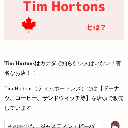
9
Tim
Hortons（テ
ィムホート
ンズ）カッ
プのサイ
ズ・マグカ
ップ・タン
ブラー情報
9.1
コー
ルド
Tim Hortonsは
カナダで知らない人はいない！有
ドリ
ン
名なお店！！
ク
カッ
プ
Tim Hortons（ティムホートンズ）では
【ドーナ
『ロ
ール
ツ、コーヒー、サンドウィッチ等】
を店頭で販売
アッ
プ
しています。
ウィ
ン』
期間
その中でも、
ジャスティン・ビーバ
中