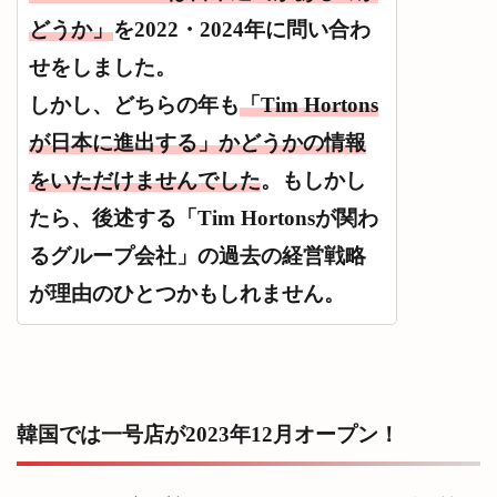
4位
どうか」
を2022・2024年に問い合わ
ハニ
ーデ
せをしました。
ィッ
プド
しかし、どちらの年も
「Tim Hortons
ーナ
ツ
が日本に進出する」かどうかの情報
220カ
ロリ
をいただけませんでした
。もしかし
ー
たら、後述する「Tim Hortonsが関わ
7.5
定番
るグループ会社」の過去の経営戦略
ミニ
ドー
が理由のひとつかもしれません。
ナ
ツ
「テ
ィム
ビッ
ツ」
韓国では一号店が2023年12月オープン！
7.6
【期
間限定】Tim
Hortons（テ