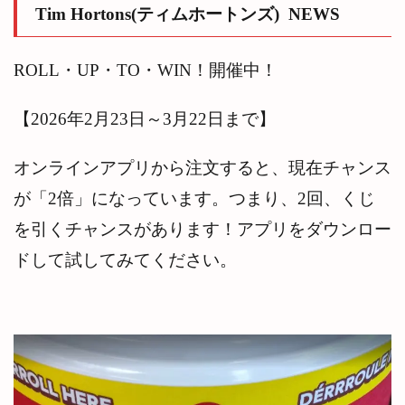
NEWS
Tim Hortons(ティムホートンズ) NEWS
2
聞
き流
ROLL・UP・TO・WIN！開催中！
し
YouTube
で内容
【2026年2月23日～3月22日まで】
を確認
する
オンラインアプリから注文すると、現在チャンス
3
Tim
Hortons（テ
が「2倍」になっています。つまり、2回、くじ
ィムホート
ンズ） 日
を引くチャンスがあります！アプリをダウンロー
本進出に関
する情報は
ドして試してみてください。
なし
3.1
韓国
では
一号
店が
2023
年12