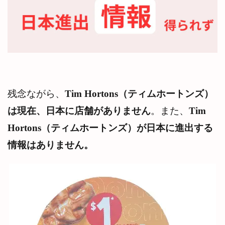
年初
春
新作
7
ドー
ナ
ツ
メニ
ュー
残念ながら、
Tim Hortons（ティムホートンズ）
ラン
キン
は現在、日本に店舗がありません
。また、
Tim
グ
Hortons（ティムホートンズ）が日本に進出する
7.1
1位
情報はありません。
ボス
トン
クリ
ーム
ドー
ナ
ツ
220カ
ロリ