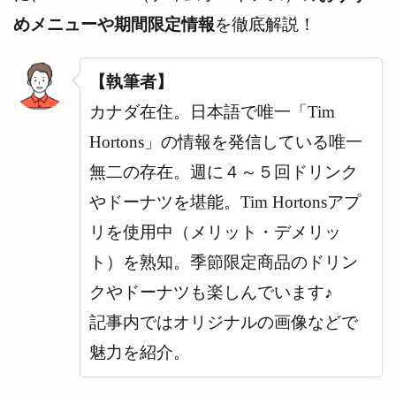
限定
めメニューや期間限定情報
を徹底解説！
パッ
ケー
ジな
ど
【執筆者】
10
Tim
カナダ在住。日本語で唯一「Tim
Hortons（テ
ィムホート
Hortons」の情報を発信している唯一
ンズ）関連
グッズ
無二の存在。週に４～５回ドリンク
11
Tim
やドーナツを堪能。Tim Hortonsアプ
Hortons（テ
ィムホート
リを使用中（メリット・デメリッ
ンズ）が日
本に未進出
ト）を熟知。季節限定商品のドリン
なのはバー
クやドーナツも楽しんでいます♪
ガーキング
の影響？
記事内ではオリジナルの画像などで
12
Tim
魅力を紹介。
Hortons（テ
ィムホート
ンズ）メニ