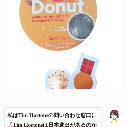
ー
7.2
2位
アッ
プル
フリ
ッタ
ー
310カ
ロリ
ー
7.3
3位
ハニ
ーク
ルー
ラ
ー
280カ
ロリ
私はTim Hortonsの問い合わせ窓口に
ー
7.4
「Tim Hortonsは日本進出があるのか