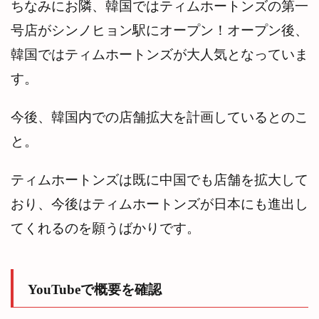
ちなみにお隣、韓国ではティムホートンズの第一
ィム ホー
トンズ）ド
号店がシンノヒョン駅にオープン！オープン後、
ーナツ
韓国ではティムホートンズが大人気となっていま
7.7
サン
す。
ドウ
ィッ
チ
今後、韓国内での店舗拡大を計画しているとのこ
8
と。
ティ
ムホ
ート
ティムホートンズは既に中国でも店舗を拡大して
ンズ
の特
おり、今後はティムホートンズが日本にも進出し
徴
てくれるのを願うばかりです。
8.1
店舗
の数
が多
い
YouTubeで概要を確認
8.2